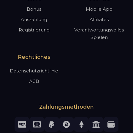
Bonus
Mobile App
Auszahlung
Affiliates
Registrierung
Verantwortungsvolles
Spielen
Rechtliches
Datenschutzrichtlinie
AGB
Zahlungsmethoden