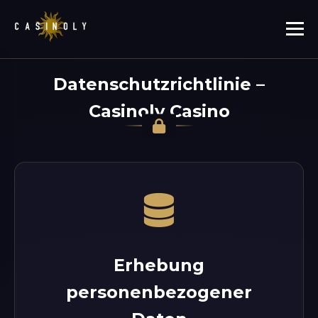
Datenschutzrichtlinie –
Casinoly Casino
Erhebung
personenbezogener