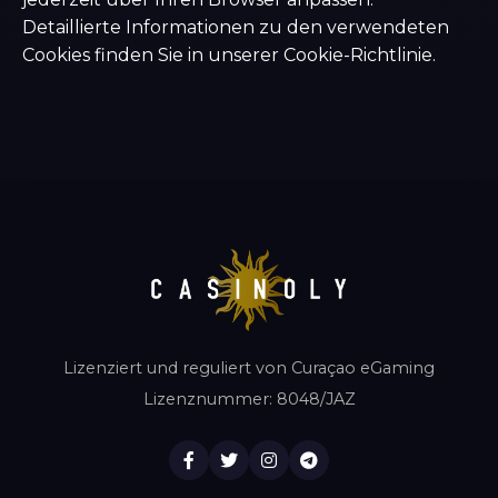
Detaillierte Informationen zu den verwendeten
Cookies finden Sie in unserer Cookie-Richtlinie.
Lizenziert und reguliert von Curaçao eGaming
Lizenznummer: 8048/JAZ